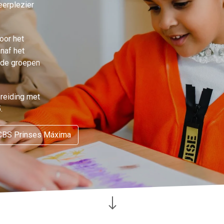
eerplezier
oor het
naf het
n de groepen
breiding met
.
 CBS Prinses Máxima