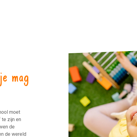
 je mag
chool moet
te zijn en
uwen de
 en de wereld