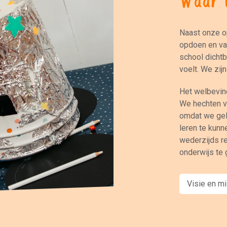
Naast onze op
opdoen en vaa
school dichtb
voelt. We zij
Het welbevin
We hechten v
omdat we gel
leren te kun
wederzijds r
onderwijs te 
Visie en m