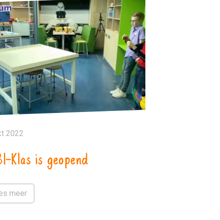
kt 2022
I-Klas is geopend
es meer