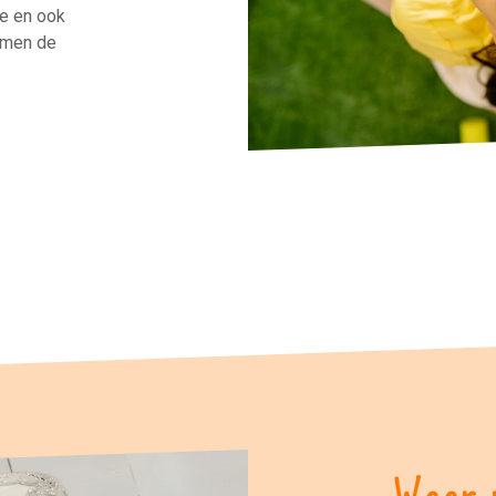
ge en ook
omen de
Waar 