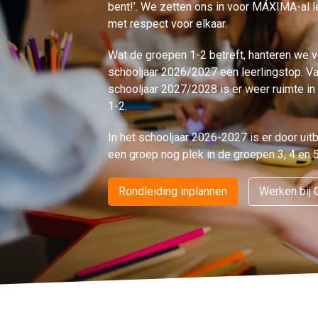
bent!’. We zetten ons in voor MÁXIMA-al l
met respect voor elkaar.
Wat de groepen 1-2 betreft, hanteren we v
schooljaar 2026/2027 een leerlingstop. Va
schooljaar 2027/2028 is er weer ruimte i
1-2.
In het schooljaar 2026-2027 is er door uit
een groep nog plek in de groepen 3, 4 en 5
Rondleiding inplannen
Werken bij