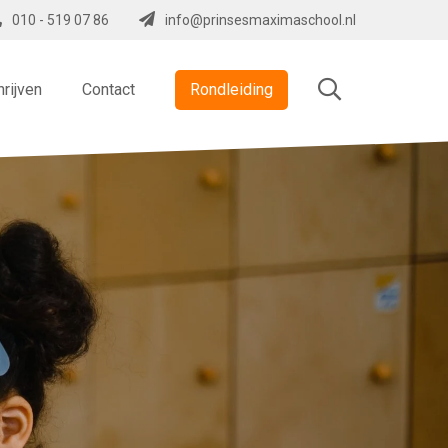
010 - 519 07 86
info@prinsesmaximaschool.nl
hrijven
Contact
Rondleiding