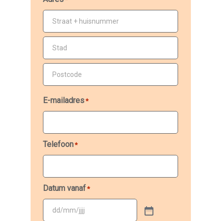
Straat
+
huisnummer
Plaats
Postcode
E-mailadres
*
Telefoon
*
Datum vanaf
*