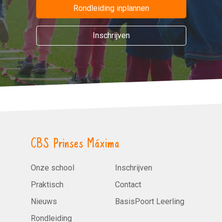
Rondleiding inplannen
Inschrijven
CBS Prinses Máxima
Onze school
Inschrijven
Praktisch
Contact
Nieuws
BasisPoort Leerling
Rondleiding