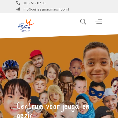
010 - 519 07 86
info@prinsesmaximaschool.nl
Centrum voor jeugd en
gezin