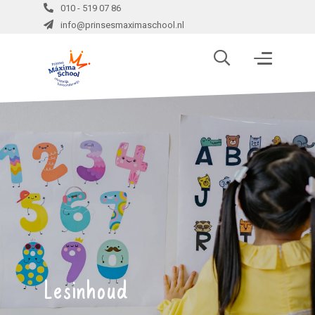
010 - 519 07 86
info@prinsesmaximaschool.nl
Lesinhoud