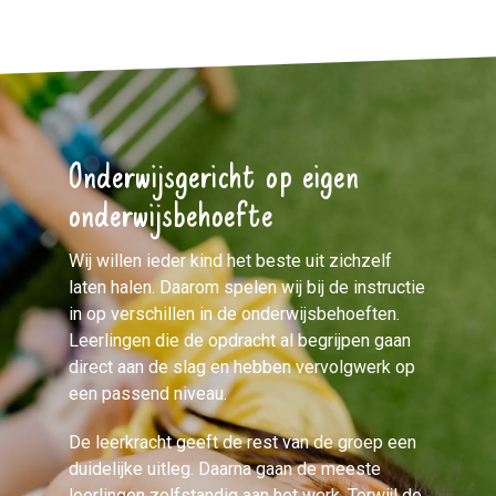
Onderwijsgericht op eigen
onderwijsbehoefte
Wij willen ieder kind het beste uit zichzelf
laten halen. Daarom spelen wij bij de instructie
in op verschillen in de onderwijsbehoeften.
Leerlingen die de opdracht al begrijpen gaan
direct aan de slag en hebben vervolgwerk op
een passend niveau.
De leerkracht geeft de rest van de groep een
duidelijke uitleg. Daarna gaan de meeste
leerlingen zelfstandig aan het werk. Terwijl de