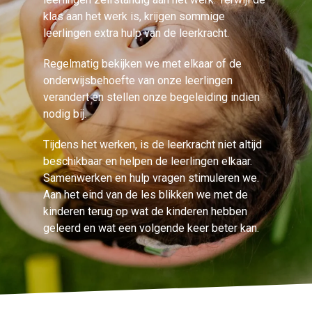
klas aan het werk is, krijgen sommige
leerlingen extra hulp van de leerkracht.
Regelmatig bekijken we met elkaar of de
onderwijsbehoefte van onze leerlingen
verandert en stellen onze begeleiding indien
nodig bij.
Tijdens het werken, is de leerkracht niet altijd
beschikbaar en helpen de leerlingen elkaar.
Samenwerken en hulp vragen stimuleren we.
Aan het eind van de les blikken we met de
kinderen terug op wat de kinderen hebben
geleerd en wat een volgende keer beter kan.